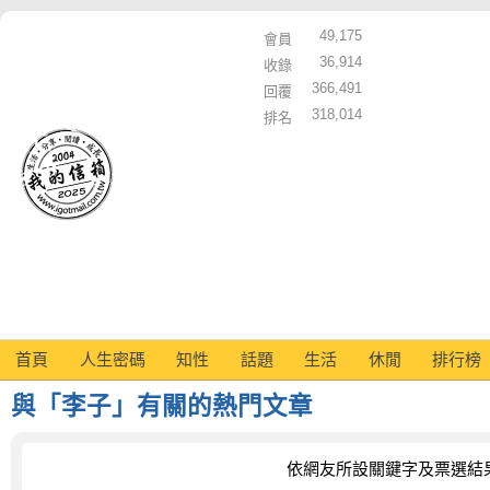
49,175
會員
36,914
收錄
366,491
回覆
318,014
排名
首頁
人生密碼
知性
話題
生活
休閒
排行榜
與「李子」有關的熱門文章
依網友所設關鍵字及票選結