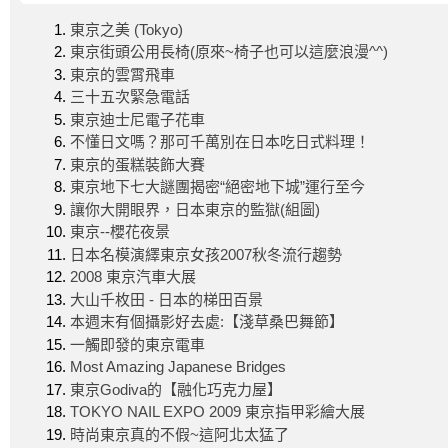
東京之美 (Tokyo)
東京街頭公用長椅(原來~椅子也可以這麼浪漫^^)
東京的雲霄飛車
三十五次緊急電話
東京迪士尼電子花車
不懂日文嗎？那可千萬別在日本吃日式料理！
東京的蛋糕裝飾大賽
東京地下七大謎團揭密“絕密地下城”運行至今
讓你大開眼界，日本東京的監獄(組圖)
東京--櫻花夜景
日本名模演繹東京女孩2007秋冬流行趨勢
2008 東京汽車大展
大山千枚田 - 日本的梯田百景
本週末有個攝影好去處:【淺草桑巴舞節】
一觸即發的東京電車
Most Amazing Japanese Bridges
東京Godiva的【融化巧克力屋】
TOKYO NAIL EXPO 2009 東京指甲彩繪大展
時尚東京真的不假~這阿北太猛了