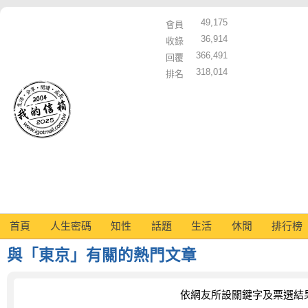
49,175
會員
36,914
收錄
366,491
回覆
318,014
排名
首頁
人生密碼
知性
話題
生活
休閒
排行榜
與「東京」有關的熱門文章
依網友所設關鍵字及票選結