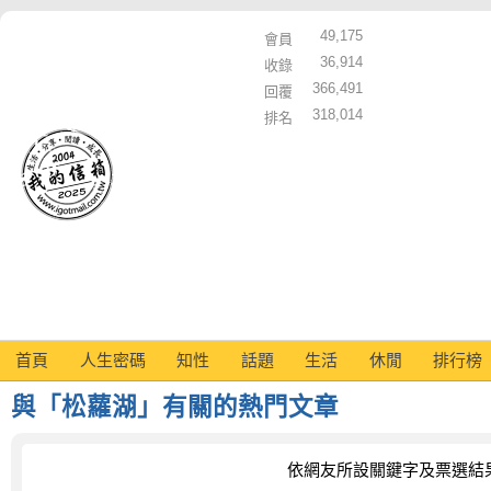
49,175
會員
36,914
收錄
366,491
回覆
318,014
排名
首頁
人生密碼
知性
話題
生活
休閒
排行榜
與「松蘿湖」有關的熱門文章
依網友所設關鍵字及票選結