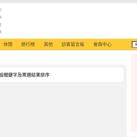
5
4
1
4
休閒
排行榜
其他
訪客留言板
會員中心
設關鍵字及票選結果排序