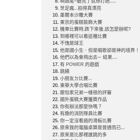
啊娘尾~聽完了就想打她.....
世足瘋...拍得真漂亮
墨爾本沙雕大賽
東京的蛋糕裝飾大賽
機車比賽時,跌下來後,該怎麼辦呢?
到哪裡可以看這種比賽
不愧是球王
他是國小生．但是唱歌卻是神的境界！(
他們以為會飛出去∼ 結果....
有 POWER 的遊戲
跳繩
小朋友ㄉ比賽...
東華大學合唱比賽
跟包家兄弟一樣很的評審
國外蛋糕大賽獲獎作品
你有辦法那麼快嗎？
有趣的消防隊員比賽
你一定沒看過的滑板比賽
原來我的電腦桌算是普通而已...
原來是比那裡誰跳的多