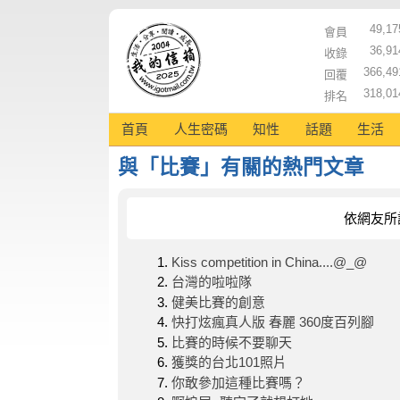
49,17
會員
36,91
收錄
366,49
回覆
318,01
排名
首頁
人生密碼
知性
話題
生活
與「比賽」有關的熱門文章
依網友所
Kiss competition in China....@_@
台灣的啦啦隊
健美比賽的創意
快打炫瘋真人版 春麗 360度百列腳
比賽的時候不要聊天
獲獎的台北101照片
你敢參加這種比賽嗎？