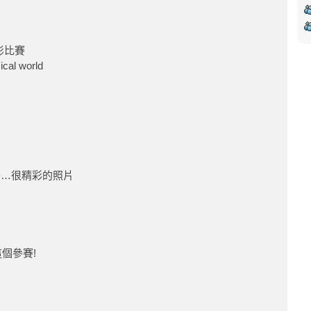
影比賽
cal world
賽…很精彩的照片
個參賽!