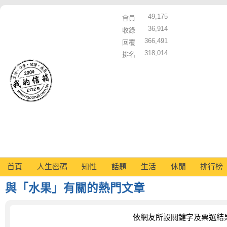
49,175
會員
36,914
收錄
366,491
回覆
318,014
排名
首頁
人生密碼
知性
話題
生活
休閒
排行榜
與「水果」有關的熱門文章
依網友所設關鍵字及票選結