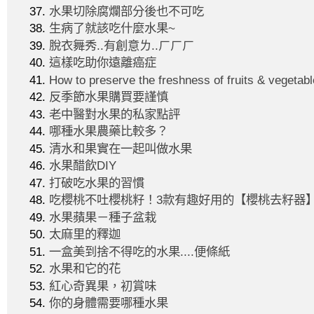
水果切除腐爛部分後也不可吃
生病了就該吃什麼水果~
脫衣舞秀..有創意ㄌ..ㄏㄏㄏ
這樣吃助你遠離癌症
How to preserve the freshness of fruits & vegetable
反季節水果購買要謹慎
老中醫對水果的私家點評
哪種水果農藥比較多？
清水和果實在一起叫做水果
水果醋飲DIY
打破吃水果的習慣
吃櫻桃不吐櫻桃籽！3款有趣好用的【櫻桃去籽器
水果蘋果－種子盆栽
太麻里的釋迦
一盒美到捨不得吃的水果....便條紙
水果和它的花
紅心奇異果，初賞味
你的身體需要哪種水果