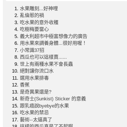
水果雕刻...好神哩
亂倫惹的禍
吃水果的意外收穫
吃樹梅要當心
義大利超市中極富想像力的廣告
用水果來調養身體...很好用喔！
小常識37招
西瓜也可以這樣賣......
世上有兩種水果不會長蟲
絕對讓你流口水
選用水果排毒
香蕉
是奇異果還是?
新奇士(Sunkist) Sticker 的意義
跟乳癌說byebye的水果
吃水果的禁忌
藝術--太逼真了
這樣的西瓜真是了不起啊...