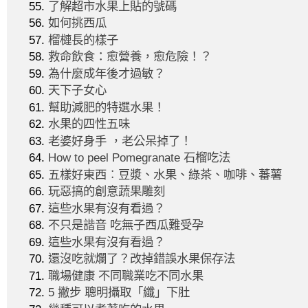
了解超市水果上貼的號碼
如何挑西瓜
榴槤長的樣子
救命飲食：愈營養，愈危險！？
為什麼成年後才過敏？
天下子女心
幫助減肥的特選水果！
水果的四性五味
老婆好身手 ，老公呆掉了！
How to peel Pomegranate 石榴吃法
五樣好東西︰豆漿、水果、綠茶、咖啡、蕃薯
玩惡搞的創意蔬果雕刻
這些水果有沒有看過？
不只是諧音 吃無子西瓜難受孕
這些水果有沒有看過？
還沒吃就爛了？改掉錯誤水果保存法
職場健康 不同職業吃不同水果
5 撇步 聰明攝取「纖」下肚