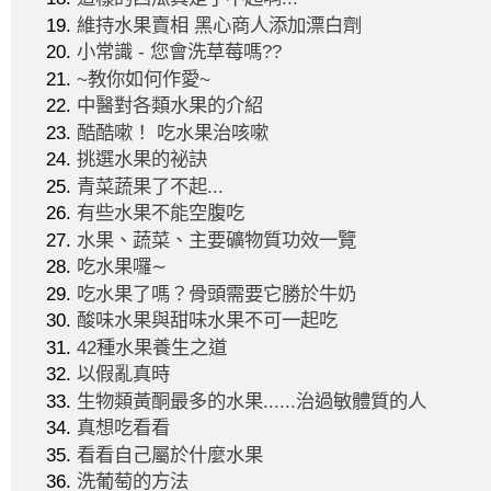
維持水果賣相 黑心商人添加漂白劑
小常識 - 您會洗草莓嗎??
~教你如何作愛~
中醫對各類水果的介紹
酷酷嗽！ 吃水果治咳嗽
挑選水果的祕訣
青菜蔬果了不起...
有些水果不能空腹吃
水果、蔬菜、主要礦物質功效一覽
吃水果囉∼
吃水果了嗎？骨頭需要它勝於牛奶
酸味水果與甜味水果不可一起吃
42種水果養生之道
以假亂真時
生物類黃酮最多的水果......治過敏體質的人
真想吃看看
看看自己屬於什麼水果
洗葡萄的方法