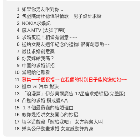
如果你男友咁對你...
包戲院請杜德偉唱情歌 男子設計求婚
NOKIA求婚記
感人MTV (太猛了吧!)
求婚蛋糕！相當有創意~~~
送給女朋友週年紀念的禮物!!很有創意喲~~
最佳求婚創意獎
你要嫁給我嗎？
中國的求婚新招
當場給他難看
募集一千個祝福~~在我倆的特別日子能夠送給她~~
機車 vs 汽車 對決
「浪漫篇」伊莎貝爾廣告-12星座求婚絕招(完整版)
凸鎚的求婚 鑽戒變A片
１３個最愚蠢的結婚理由
教你幾招哄女友開心的妙招.
填字遊戲藏「嫁給我吧」 女方興奮大叫
樂高公仔動畫求婚 女友感動許終身