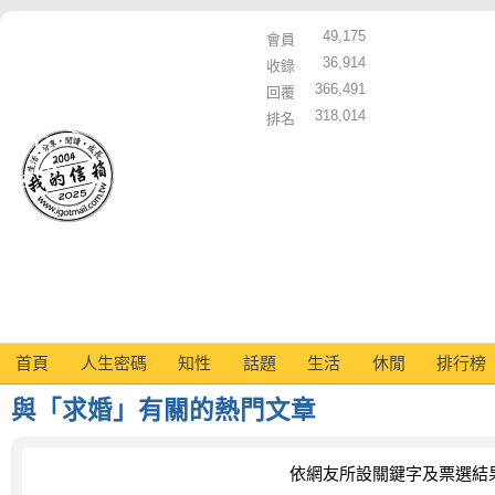
49,175
會員
36,914
收錄
366,491
回覆
318,014
排名
首頁
人生密碼
知性
話題
生活
休閒
排行榜
與「求婚」有關的熱門文章
依網友所設關鍵字及票選結