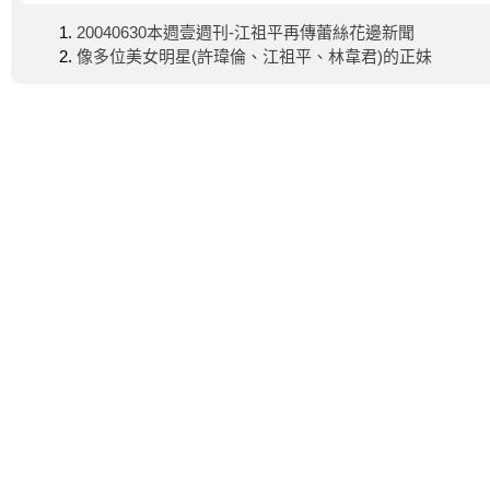
20040630本週壹週刊-江祖平再傳蕾絲花邊新聞
像多位美女明星(許瑋倫、江祖平、林韋君)的正妹