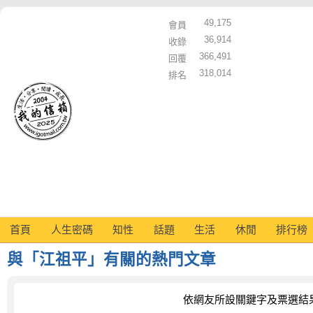
49,175
會員
36,914
收錄
366,491
回覆
318,014
排名
首頁
人生密碼
知性
話題
生活
休閒
排行榜
與「江祖平」有關的熱門文章
依網友所設關鍵字及票選結