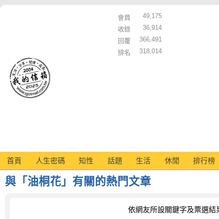
49,175
會員
36,914
收錄
366,491
回覆
318,014
排名
首頁
人生密碼
知性
話題
生活
休閒
排行榜
與「油桐花」有關的熱門文章
依網友所設關鍵字及票選結