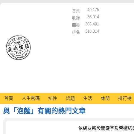
49,175
會員
36,914
收錄
366,491
回覆
318,014
排名
首頁
人生密碼
知性
話題
生活
休閒
排行榜
與「泡麵」有關的熱門文章
依網友所設關鍵字及票選結