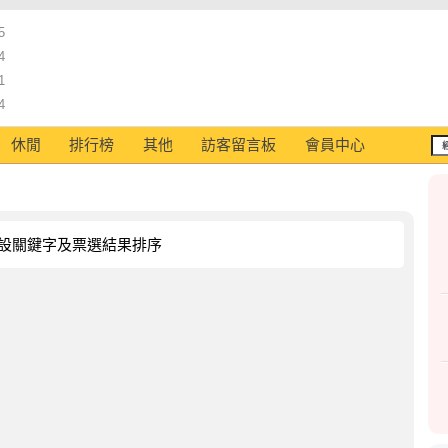
5
4
1
4
休閒
排行榜
其他
訪客留言板
會員中心
設關鍵字及票選結果排序