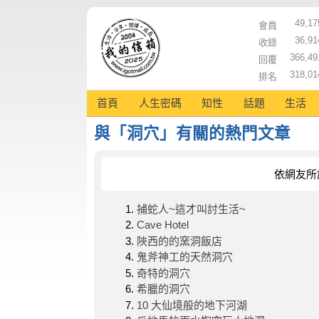
49,17
會員
36,91
收錄
366,49
回覆
318,01
排名
首頁
人生密碼
知性
話題
生活
與「洞穴」有關的熱門文章
依網友所
捕蛇人~這才叫討生活~
Cave Hotel
陜西的的窯洞飯店
鬼斧神工的天然洞穴
奇特的洞穴
希臘的洞穴
10 大仙境般的地下河湖