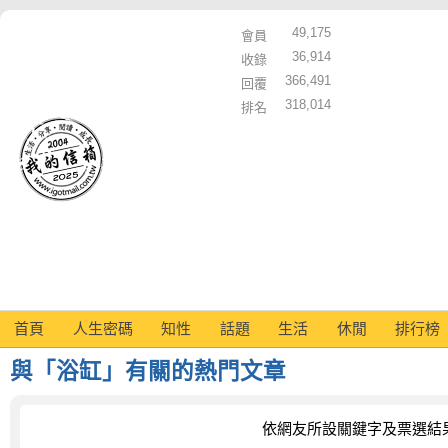
49,175
會員
36,914
收錄
366,491
回覆
318,014
排名
首頁
人生密碼
知性
話題
生活
休閒
排行榜
與「浴缸」有關的熱門文章
依網友所設關鍵字及票選結