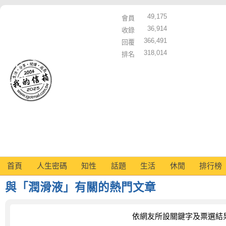
49,175
會員
36,914
收錄
366,491
回覆
318,014
排名
首頁
人生密碼
知性
話題
生活
休閒
排行榜
與「潤滑液」有關的熱門文章
依網友所設關鍵字及票選結