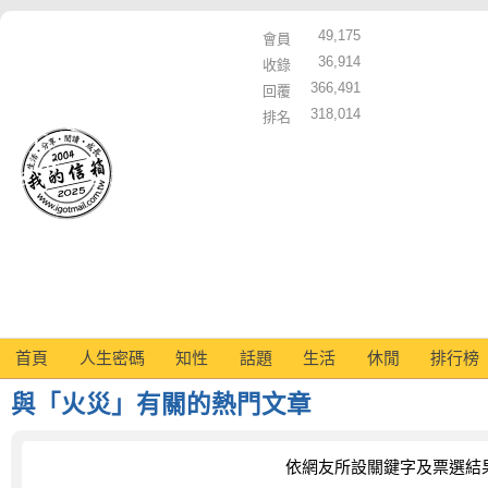
49,175
會員
36,914
收錄
366,491
回覆
318,014
排名
首頁
人生密碼
知性
話題
生活
休閒
排行榜
與「火災」有關的熱門文章
依網友所設關鍵字及票選結