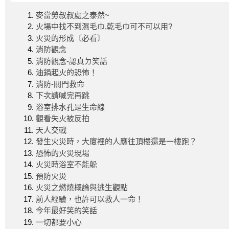
麥當勞叔叔處之泰然~
火場中找不到濕毛巾,乾毛巾可不可以用?
火災的形成〔必看〕
消防觀念
消防觀念-認真ㄉ笑話
油鍋起火的恐怖！
消防-關門救命
下次請喊完再跳
浴室排水孔是生命線
觀看失火被反拍
天人交戰
發生火災時，大廈裡的人應往頂樓還是一樓跑？
恐怖的火災現場
火災時浴室不能躲
預防火災
火災之燃燒概論與逃生觀點
前人經驗，也許可以救人一命！
今年最好笑的笑話
一切都要小心