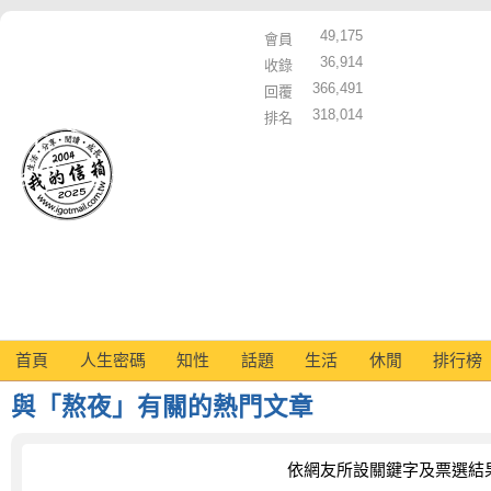
49,175
會員
36,914
收錄
366,491
回覆
318,014
排名
首頁
人生密碼
知性
話題
生活
休閒
排行榜
與「熬夜」有關的熱門文章
依網友所設關鍵字及票選結