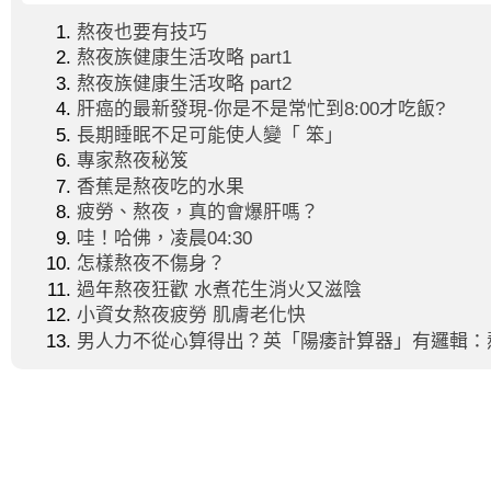
熬夜也要有技巧
熬夜族健康生活攻略 part1
熬夜族健康生活攻略 part2
肝癌的最新發現-你是不是常忙到8:00才吃飯?
長期睡眠不足可能使人變「 笨」
專家熬夜秘笈
香蕉是熬夜吃的水果
疲勞、熬夜，真的會爆肝嗎？
哇！哈佛，凌晨04:30
怎樣熬夜不傷身？
過年熬夜狂歡 水煮花生消火又滋陰
小資女熬夜疲勞 肌膚老化快
男人力不從心算得出？英「陽痿計算器」有邏輯：