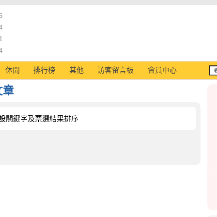
5
4
1
4
休閒
排行榜
其他
訪客留言板
會員中心
文章
設關鍵字及票選結果排序