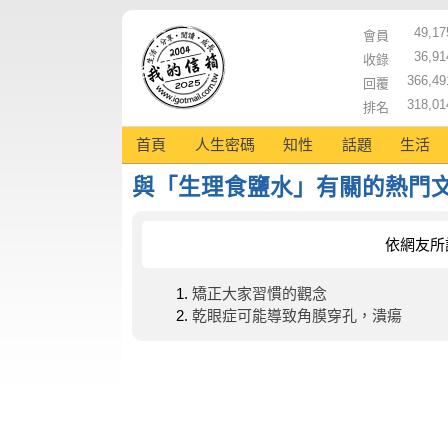
49,17
會員
36,91
收錄
366,49
回覆
318,01
排名
首頁
人生密碼
知性
話題
生活
與「生理食鹽水」有關的熱門
依網友所
矯正大家習慣的觀念
乾眼症可能導致角膜穿孔，潰瘍