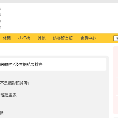
5
4
1
4
休閒
排行榜
其他
訪客留言板
會員中心
設關鍵字及票選結果排序
的不是攝影照片喔]
然也曾經是畫家
記錄