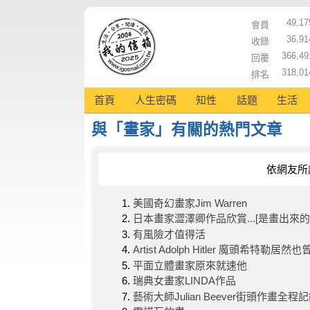
49,17
會員
36,91
收錄
366,49
回覆
318,01
排名
首頁
人生密碼
知性
話題
生活
與「畫家」有關的熱門文章
依網友所
美國奇幻畫家Jim Warren
日本畫家澀澤卿作品欣賞...[是畫出來
有風險才值得活
Artist Adolph Hitler 魔頭希特勒居
平面立體畫家原來就速他
瑞典女畫家LINDA作品
藝術大師Julian Beever街頭作畫全程