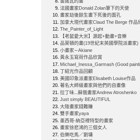
雷諾瓦的畫
法國畫家Donald Zolan筆下的天使
畫家劫後餘生畫下死後的面孔
加拿大現代畫家Claud The Berge 作
The_Painter_of_Light
【老鼠愛大米】源起+動畫+音樂
品萊頓的畫(19世紀末英國學院派畫家)
小畫家∼Akiane
黃永玉寫荷作品欣賞
Michael_Inessa_Garmash (Good painti
丁紹光作品回顧
美國印象派畫家Elisabeth Louise作品
著名大師級畫家與他們的自畫像
拉丁味...蘇俄畫家Andrew Atroshenko
Just simply BEAUTIFUL
大陸畫家錢難賺
雙手畫家yaya
墨西哥-納亞裡特型的畫家
畫家徐悲鴻的三個女人
伯樂吃馬／劉墉