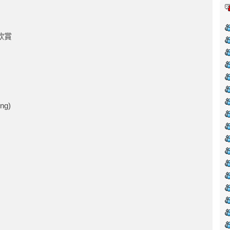
品欣賞
ng)