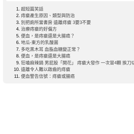
超短篇笑話
痔瘡產生原因、類型與防治
別把廁所當書房 遠離痔瘡 3要3不要
治療痔瘡的好偏方
便血，是痔瘡還是大腸癌？
地瓜-東方的乳酸菌
多吃黑木耳 血脂血糖變正常？
便血，是痔瘡還是大腸癌
狂嗑麻辣鍋 男屁股「開花」 痔瘡大發作 一次冒4顆 挨刀
遠離令人難以啟齒的痔瘡
便血警告信號：痔瘡或腸癌