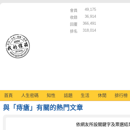
49,175
會員
36,914
收錄
366,491
回覆
318,014
排名
首頁
人生密碼
知性
話題
生活
休閒
排行榜
與「痔瘡」有關的熱門文章
依網友所設關鍵字及票選結