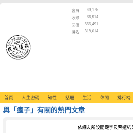
49,175
會員
36,914
收錄
366,491
回覆
318,014
排名
首頁
人生密碼
知性
話題
生活
休閒
排行榜
與「瘋子」有關的熱門文章
依網友所設關鍵字及票選結