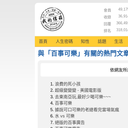
49,17
會員
36,91
收錄
366,49
回覆
318,01
排名
首頁
人生密碼
知性
話題
生活
與「百事可樂」有關的熱門文
依網友所
浪費的死小孩
超級變變變 - 美國電影版
去東南亞玩,最好少喝可樂~~~
百事可樂
據說可口可樂的老總看完當場氣瘋
水 vs 可樂
絕版的百事廣告