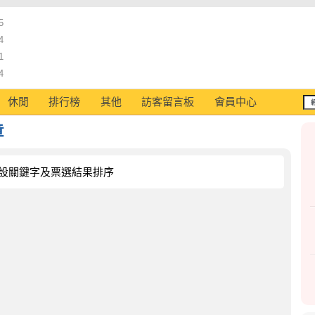
5
4
1
4
休閒
排行榜
其他
訪客留言板
會員中心
章
設關鍵字及票選結果排序