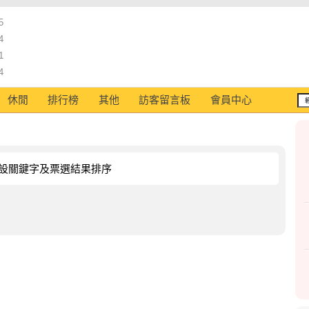
5
4
1
4
休閒
排行榜
其他
訪客留言板
會員中心
設關鍵字及票選結果排序