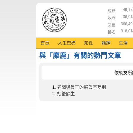
49,17
會員
36,91
收錄
366,49
回覆
318,01
排名
首頁
人生密碼
知性
話題
生活
與「糜鹿」有關的熱門文章
依網友所
老闆與員工的報公室差別
劫後餘生