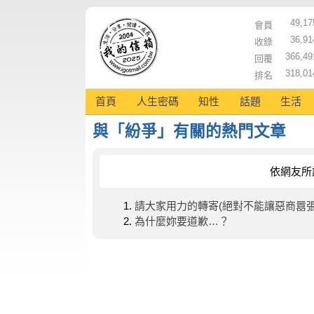
49,17
會員
36,91
收錄
366,49
回覆
318,01
排名
首頁
人生密碼
知性
話題
生活
與「紛爭」有關的熱門文章
依網友所
請大家用力的轉寄(絕對不能讓惡商囂張
為什麼妳要道歉…？