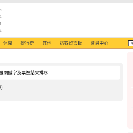
5
4
1
4
休閒
排行榜
其他
訪客留言板
會員中心
設關鍵字及票選結果排序
)