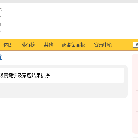
5
4
1
4
休閒
排行榜
其他
訪客留言板
會員中心
章
設關鍵字及票選結果排序