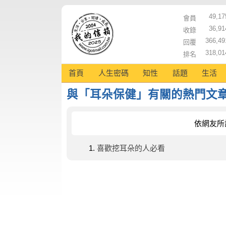
49,17
會員
36,91
收錄
366,49
回覆
318,01
排名
首頁
人生密碼
知性
話題
生活
與「耳朵保健」有關的熱門文
依網友所
喜歡挖耳朵的人必看