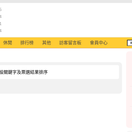
5
4
1
4
休閒
排行榜
其他
訪客留言板
會員中心
設關鍵字及票選結果排序