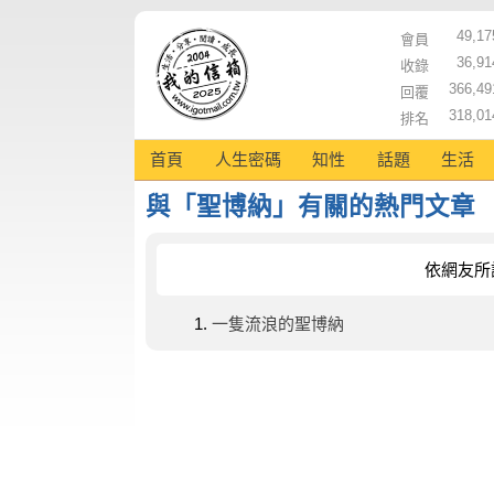
49,17
會員
36,91
收錄
366,49
回覆
318,01
排名
首頁
人生密碼
知性
話題
生活
與「聖博納」有關的熱門文章
依網友所
一隻流浪的聖博納