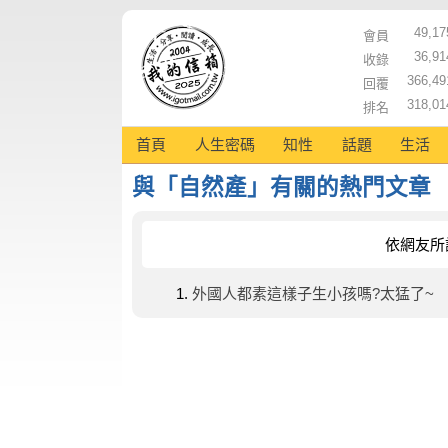
49,17
會員
36,91
收錄
366,49
回覆
318,01
排名
首頁
人生密碼
知性
話題
生活
與「自然產」有關的熱門文章
依網友所
外國人都素這樣子生小孩嗎?太猛了~