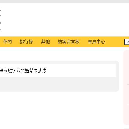
5
4
1
4
休閒
排行榜
其他
訪客留言板
會員中心
設關鍵字及票選結果排序