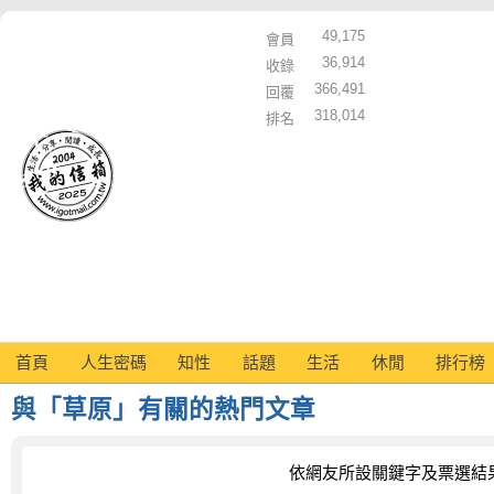
49,175
會員
36,914
收錄
366,491
回覆
318,014
排名
首頁
人生密碼
知性
話題
生活
休閒
排行榜
與「草原」有關的熱門文章
依網友所設關鍵字及票選結