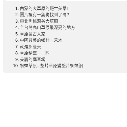
內蒙的大草原的絕世美景!
圖片裡有一隻狗找到了嗎?
東北角桃源谷大草原
全台灣高山草原最漂亮的地方
草原蒙古人家
中國最美的鄉村－禾木
就是那麼美
草原精靈——豹
美麗的塞罕壩
蜘蛛草原...整片草原變整片蜘蛛網