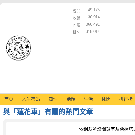
49,175
會員
36,914
收錄
366,491
回覆
318,014
排名
首頁
人生密碼
知性
話題
生活
休閒
排行榜
與「蓮花車」有關的熱門文章
依網友所設關鍵字及票選結