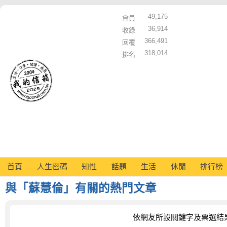
49,175
會員
36,914
收錄
366,491
回覆
318,014
排名
首頁
人生密碼
知性
話題
生活
休閒
排行榜
與「蘇慧倫」有關的熱門文章
依網友所設關鍵字及票選結