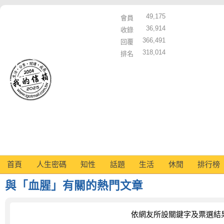
49,175
會員
36,914
收錄
366,491
回覆
318,014
排名
首頁
人生密碼
知性
話題
生活
休閒
排行榜
與「血腥」有關的熱門文章
依網友所設關鍵字及票選結