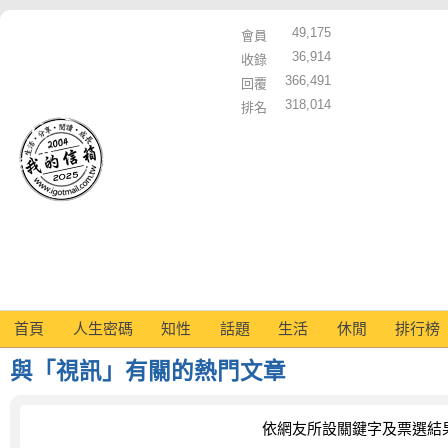
49,175
會員
36,914
收錄
366,491
回覆
318,014
排名
首頁
人生密碼
知性
話題
生活
休閒
排行榜
與「視訊」有關的熱門文章
依網友所設關鍵字及票選結