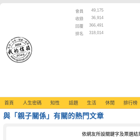
49,175
會員
36,914
收錄
366,491
回覆
318,014
排名
首頁
人生密碼
知性
話題
生活
休閒
排行榜
與「親子關係」有關的熱門文章
依網友所設關鍵字及票選結