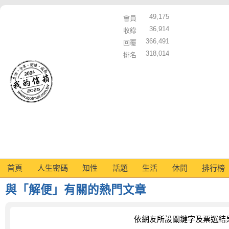
49,175
會員
36,914
收錄
366,491
回覆
318,014
排名
首頁
人生密碼
知性
話題
生活
休閒
排行榜
與「解便」有關的熱門文章
依網友所設關鍵字及票選結