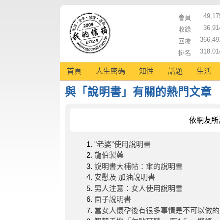
49,17
會員
36,91
收錄
366,49
回覆
318,01
排名
首頁
人生密碼
知性
話題
生活
與「說明書」有關的熱門文章
依網友所
"老婆"使用說明書
龍伯製藥
說明書大補帖：傘的說明書
安慰及 加油說明書
男人注意：女人使用說明書
面子說明書
當女人懷孕後有很多事情是不可以做的