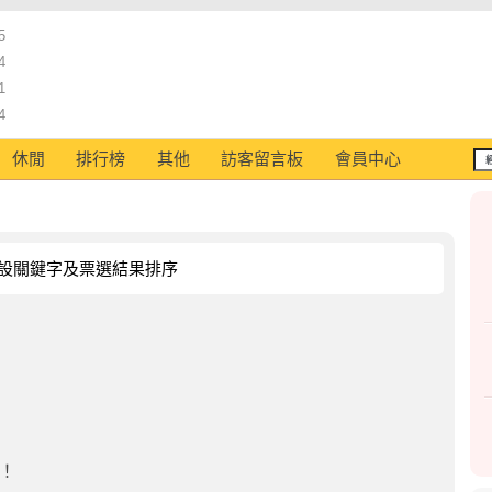
5
4
1
4
休閒
排行榜
其他
訪客留言板
會員中心
設關鍵字及票選結果排序
！