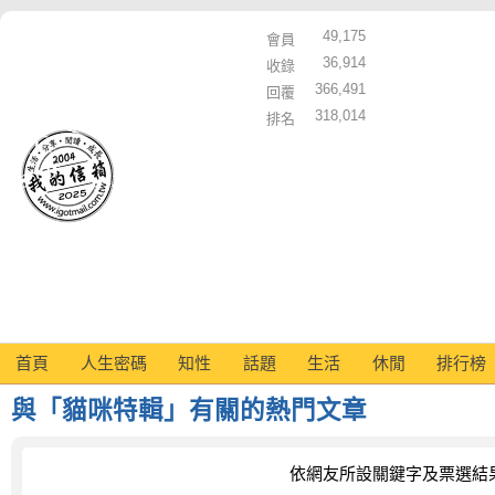
49,175
會員
36,914
收錄
366,491
回覆
318,014
排名
首頁
人生密碼
知性
話題
生活
休閒
排行榜
與「貓咪特輯」有關的熱門文章
依網友所設關鍵字及票選結