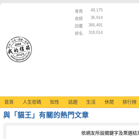
49,175
會員
36,914
收錄
366,491
回覆
318,014
排名
首頁
人生密碼
知性
話題
生活
休閒
排行榜
與「貓王」有關的熱門文章
依網友所設關鍵字及票選結