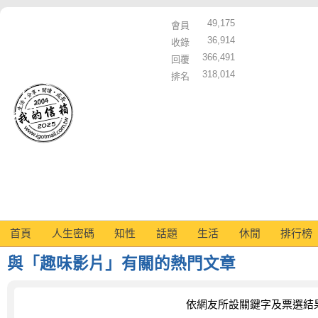
49,175
會員
36,914
收錄
366,491
回覆
318,014
排名
首頁
人生密碼
知性
話題
生活
休閒
排行榜
與「趣味影片」有關的熱門文章
依網友所設關鍵字及票選結