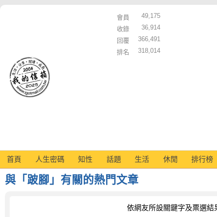
49,175
會員
36,914
收錄
366,491
回覆
318,014
排名
首頁
人生密碼
知性
話題
生活
休閒
排行榜
與「跛腳」有關的熱門文章
依網友所設關鍵字及票選結