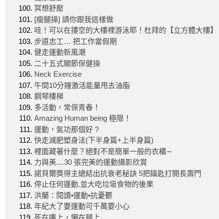
冥想舒壓
[瘦腿操] 請你跟我這樣做
哇！可以在摟空的大樓裡游泳耶！杜拜的【立方體大樓】
步道志工… 把工作當假期
健走運動新風潮
二十五式關節保健操
Neck Exercise
午間10分鐘激活能量甩去油脂
鋼琴樓梯
多活動，常保青春！
Amazing Human being 極限！
運動，氣功那個好 ?
快走減肥塑身法(下半身篇+上半身篇)
裡面藏著什麼？絕對不是簡單一般的衣櫃∼
力與美....30 張完美的運動攝影欣賞
諾貝爾獎得主總結出抗衰老秘訣 5把鑰匙打開長壽門
停止任何運動.並大吃垃圾食物的後果
洪蘭：閱讀•運動•抗憂鬱
年紀大了要運動可千萬要小心
死在嘴上，懶在腿上