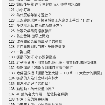
飽飯後午覺 癌症易趁虛而入 運動喝水原則
小小叮嚀
為什麼成年後才過敏？
王永慶的球僮 - 蔡合城從王永慶身上學到了什麼？
多吃黑木耳 血脂血糖變正常？
坐辦公桌易得攝護腺癌
防止發胖 從早上開始
改善關節炎最簡單安全的運動
五件事挪到飯前做∼身體更健康
一群白癡
運動不流汗 小心過勞徵兆
鞋子瘦身法、用寶特瓶縮小腹、用寶特瓶做臉部運動
缺乏運動！25歲女盤腿打電腦中風亡
哈佛副教授「運動改造大腦 → EQ 和 IQ 大進步的關鍵」
運動的人為什麼特別有魅力
我怎樣治好了高血壓！
勤運動，為什麼還中風？
40 歲防老大作戰 一起做抗老運動
好冷！我的禦寒絕招
中老年人強化心臟的運動方法