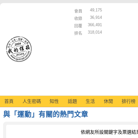
49,175
會員
36,914
收錄
366,491
回覆
318,014
排名
首頁
人生密碼
知性
話題
生活
休閒
排行榜
與「運動」有關的熱門文章
依網友所設關鍵字及票選結