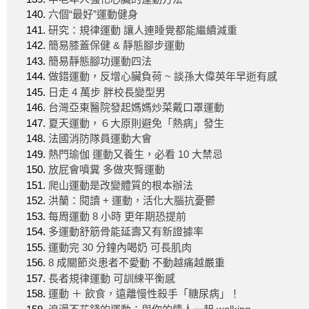
六個“最好”運動健身
研究：規律運動 讓人連睡覺都能繼續減重
簡易膝蓋保健 & 靜態腳步運動
簡易靜態腳功運動四法
做錯運動，反增心臟負荷 ~ 談孫大偉英年早逝有感
日走 4 萬步 胖校長變型男
台灣亞東醫院發起媽媽炒菜戴口罩運動
夏天運動，６大原則避免「熱病」發生
法國消防隊員運動大會
熱門瑜伽 運動又養生，必看 10 大禁忌
放屁會噴糞 多做夾臀運動
爬山運動是改變體質的根本辦法
洪蘭：閱讀 + 運動，活化大腦抗憂鬱
每周運動 8 小時 更年期恐提前
多運動舒筋骨能延壽又有新證據率
運動完 30 分鐘內喝奶 可長肌肉
8 成關節炎患者不愛動 不動越痛越嚴重
長者規律運動 可訓練平衡感
運動 ＋ 飲食，遠離慢性殺手「糖尿病」！