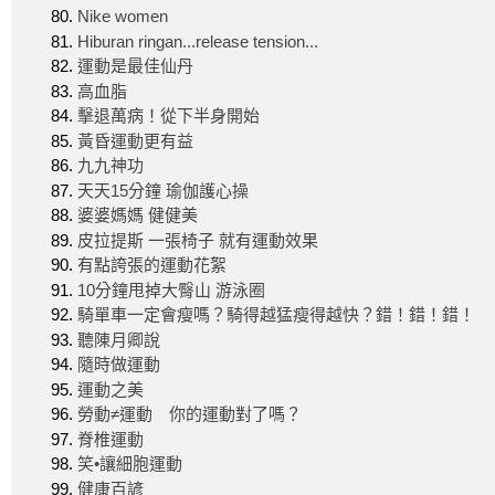
Nike women
Hiburan ringan...release tension...
運動是最佳仙丹
高血脂
擊退萬病！從下半身開始
黃昏運動更有益
九九神功
天天15分鐘 瑜伽護心操
婆婆媽媽 健健美
皮拉提斯 一張椅子 就有運動效果
有點誇張的運動花絮
10分鐘甩掉大臀山 游泳圈
騎單車一定會瘦嗎？騎得越猛瘦得越快？錯！錯！錯！
聽陳月卿說
隨時做運動
運動之美
勞動≠運動 你的運動對了嗎？
脊椎運動
笑•讓細胞運動
健康百諺