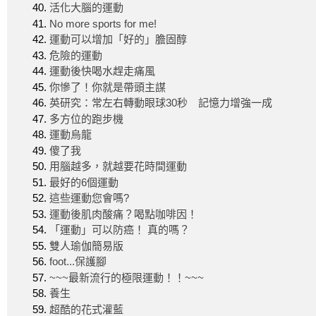
活化大腦的運動
No more sports for me!
運動可以增加「好的」膽固醇
危險的運動
運動後快喝水趕走痛風
你慘了！你就是帶頭主謀
英研究：常左右轉動眼球30秒 記憶力增強一成
多方位的跑步機
運動烏龍
傻了我
用腦越多，就越要花時間運動
最好的6個運動
這些運動您會嗎?
運動後肌肉酸痛？喝點咖啡因！
「運動」可以防癌！ 真的嗎？
雙人瑜伽簡易版
foot...保護腳
~~~最新流行的極限運動！！~~~
養生
超酷的花式灌藍