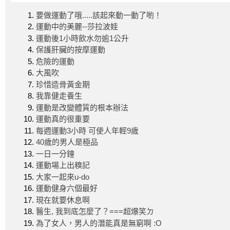
要做運動了哦.....該起來動一動了喲！
運動中的美麗--莎拉波娃
運動後1小時飲水勿逾1公升
保護肝臟的按摩運動
危險的運動
大風吹
珍惜造骨黃金期
我靠健走養生
運動是改變體質的根本辦法
運動真的很重要
每週運動3小時 可使人年輕9歲
40歲的男人是極品
一日一分鐘
運動場上出糗記
大家一起來u-do
運動健身六個最好
現在就要休息啊
醫生, 我到底怎麼了？===超爆笑ㄉ
為了女人，男人的潛能真是無窮啊 :O