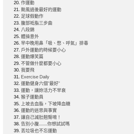
作運動
颱風過後最好的運動
足球假動作
腹部祗脂三步曲
八段錦
體操意外
早中晚用鼻「吸、憋、呼氣」排毒
戶外運動的時候要小心
運動爆笑篇
不管做什麼都要小心
我要飛
Exercise Daily
運動健身六個"最好"
運動，讓妳活力不早衰
猴子運動員
上坡去血脂，下坡降血糖
運動的迷思與事實
讓自己減肚翹臀唷！
告別小腹.......你想試試嗎
丟垃圾也不忘運動