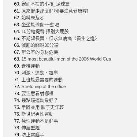
鍥而不捨的小孩_足球篇
原來健走那麼好啊!要注意健康喔!
始料未及ㄛ
坐坐族瑜伽~~動吧
10分鐘提臀 揮別大屁股
不期望長壽，但求無病痛〈養生之道〉
減肥的關鍵30分鐘
辦公室的身材危機
15 most beautiful men of the 2006 World Cup
脊椎運動
刺激、運動、趣事
上班族最需要的運動
Stretching at the office
要注意看射哪裡
幾點鐘運動最好？
手腳並用 腦子更年輕
新世紀男性運動
急性運動不是好事
伸展聖經
防止電腦手