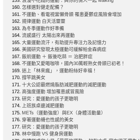
浪漫不花錢的運動：與你的情人一起 walking
怎樣選對健走配備？
不運動、看電視當懶骨頭 罹患憂鬱症風險會增加
規律運動 白天活靈靈
為冬季運動作好準備
流感盛行 太陽出來再運動
大量運動流汗，有助提升專注力及記憶力
美國研究發現太極運動可緩解帕金森病症
飯前運動 ＋ 飯後吃蒜 ＝ 治肥胖症
不運動又愛喝咖啡，國內30萬輕熟女骨頭已初老！
迷上「林來瘋」，運動粉絲好幸福！
撐竿跳美女
十大公認最燃燒脂肪減肥運動的減肥運動
高強度運動 增加罹患感冒風險
研究：愛運動的孩子更聰明
上班族桌邊減肥運動
METs（運動強度）與EX（身體活動量）
穿著運動襪也性感的美女
研究：愛運動的孩子更聰明
林中慢跑 VS 健身房運動