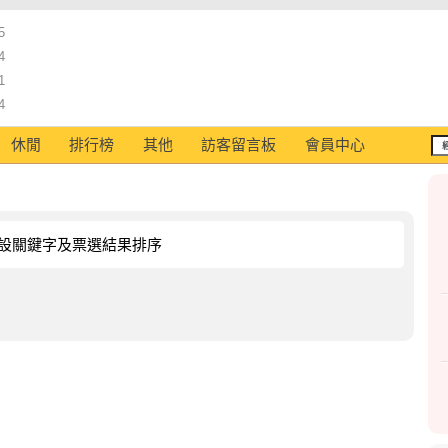
5
4
1
4
休閒
排行榜
其他
訪客留言板
會員中心
設關鍵字及票選結果排序