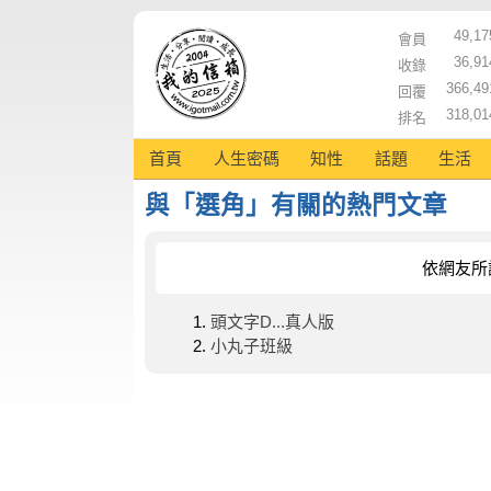
49,17
會員
36,91
收錄
366,49
回覆
318,01
排名
首頁
人生密碼
知性
話題
生活
與「選角」有關的熱門文章
依網友所
頭文字D...真人版
小丸子班級