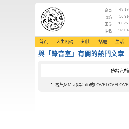
49,17
會員
36,91
收錄
366,49
回覆
318,01
排名
首頁
人生密碼
知性
話題
生活
與「錄音室」有關的熱門文章
依網友所
視訊MM 演唱Jolin的LOVELOVELOVE..