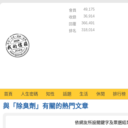
49,175
會員
36,914
收錄
366,491
回覆
318,014
排名
首頁
人生密碼
知性
話題
生活
休閒
排行榜
與「除臭劑」有關的熱門文章
依網友所設關鍵字及票選結