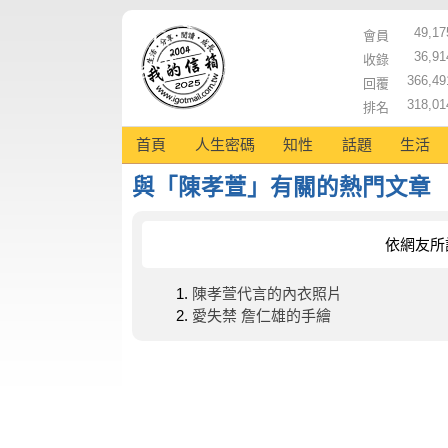
49,17
會員
36,91
收錄
366,49
回覆
318,01
排名
首頁
人生密碼
知性
話題
生活
與「陳孝萱」有關的熱門文章
依網友所
陳孝萱代言的內衣照片
愛失禁 詹仁雄的手繪