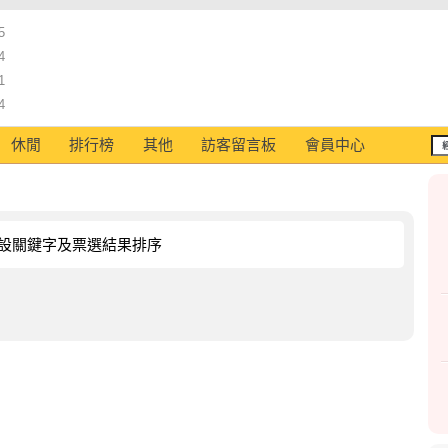
5
4
1
4
休閒
排行榜
其他
訪客留言板
會員中心
設關鍵字及票選結果排序