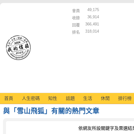
49,175
會員
36,914
收錄
366,491
回覆
318,014
排名
首頁
人生密碼
知性
話題
生活
休閒
排行榜
與「雪山飛狐」有關的熱門文章
依網友所設關鍵字及票選結