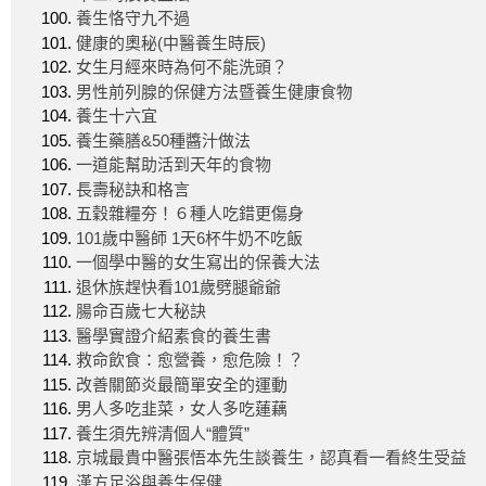
養生恪守九不過
健康的奧秘(中醫養生時辰)
女生月經來時為何不能洗頭？
男性前列腺的保健方法暨養生健康食物
養生十六宜
養生藥膳&50種醬汁做法
一道能幫助活到天年的食物
長壽秘訣和格言
五穀雜糧夯！６種人吃錯更傷身
101歲中醫師 1天6杯牛奶不吃飯
一個學中醫的女生寫出的保養大法
退休族趕快看101歲劈腿爺爺
腸命百歲七大秘訣
醫學實證介紹素食的養生書
救命飲食：愈營養，愈危險！？
改善關節炎最簡單安全的運動
男人多吃韭菜，女人多吃蓮藕
養生須先辨清個人“體質”
京城最貴中醫張悟本先生談養生，認真看一看終生受益
漢方足浴與養生保健