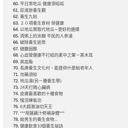
平日常吃瓜 健康頂呱呱
莊淑旂養生觀
養生九帖
２０項養生食材 保健康
以地瓜葉取代地瓜∼更好的選擇
清粥上的米糊 平民的人參湯
破除養生迷思
總膽固醇
心血管健康不打結的素中之葷－黑木耳
高血脂
長庚養生文化村，能提供什麼給老年人
勿藥須知
地瓜湯(另ㄧ種養生學)
24天打敗心臟病
皮膚最喜歡的十種食物
慢活練氣功
6大超激油切天王
***用蓮藕汁修補身體***
給男生的養生食物...
健康飲食10個養生祕訣