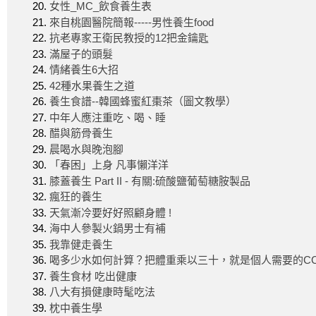
女性_MC_飲食養生表
來自桃園醫院簡報-----男性養生food
抗老專家王衛民教授的12把金鑰匙
滿屋子的頭髮
情緒養生6大招
42種水果養生之道
養生食譜--韓國蜂蜜紅棗茶（圖文教學）
中年人應注重吃、喝、睡
醋與筋骨養生
晨喝水與晚泡腳
「春困」上身 凡事懶洋洋
膝蓋養生 Part II - 有關:硫酸鹽葡萄糖胺製品
瘋狂的養生
天氣漸冷要好好照顧身體 !
海中人參製火鍋男士有補
我靠健走養生
喝多少水如何計算？把體重乘以三十，就是個人需要的C
養生食材 吃出健康
八大有損健康時髦吃法
枕中養生學