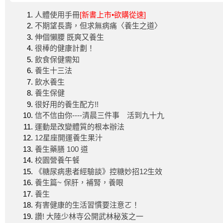
人體使用手冊
[新書上市•欲購從速]
不期望長壽，但求無病痛〈養生之道〉
伸個懶腰 既爽又養生
很棒的健康計劃！
飲食保健需知
養生十三法
飲水養生
養生保健
很好用的養生配方!!
信不信由你----清晨三件事 活到九十九
運動是改變體質的根本辦法
12星座開運養生果汁
養生藥膳 100 道
校園營養午餐
《糖尿病患者經驗談》控糖妙招12生效
養生篇~ 保肝，補腎，養眼
養生
有害健康的生活習慣要注意ㄛ！
讚! 大陸少林寺公開武林秘笈之一