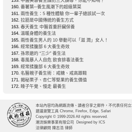
中醫美容養生謹防三大誤導，你能不知嗎？
番薯葉─養生風潮下的超級葉菜
兩性養生：5 種性體驗 你一輩子總該試一次
拉筋是中國傳統的養生方式
春天養生 中醫首重肝臟保養
溫暖身體的養生法
兩性養生男人的 10 舉動可以「滋 潤」女人！
經常揉腹部 6 大養生奇效
孫思邈的 “三少” 養生法
毒風暴人人自危 飲食排毒法養生
經常揉腹部 6 大養生奇效
名醫親子養生術：戒糖、戒高跟鞋
揭秘栗子、杏仁等堅果的養生價值
睡子午覺、慢走 最養生
本站內容均為網路流傳、讀者分享之郵件，不代表任何立
建議瀏覽工具 Chrome, Firefox, Edge, Safari
Copyright © 1999-2026 All rights reserved.
潮流娛樂事業有限公司
Designed by
ICS
法律顧問 陳志浩 律師