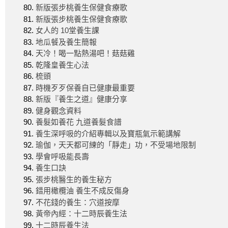
新版張步桃養生保健食療歌
新版張步桃養生保健食療歌
女人的 10堂養生課
地瓜餐及養生簡報
天冷！喝一點熱湯吧！菇菇雞
乾隆皇養生心法
梳頭
時機歹歹保養自已健康最重要
新版『養生之道』健康分享
健身觀念資料
養髮如養花 九道養髮食譜
養生深呼吸的介紹專輯以及寶瓶氣示範講解
瑜伽，天天都可練的「靜走」功，不受場地限制
學會呼吸能長壽
養生口訣
張步桃醫生的養生秘方
錯用橄欖油 養生不成反傷身
不花錢的養生：穴道按摩
黃帝內經：十二時辰養生法
十二時辰養生法