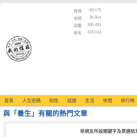
49,175
會員
36,914
收錄
366,491
回覆
318,014
排名
首頁
人生密碼
知性
話題
生活
休閒
排行榜
與「養生」有關的熱門文章
依網友所設關鍵字及票選結