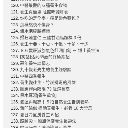
中醫最愛的６種養生食物
養生真簡單 睡飽吃飽肝養
你吃的是全麥，還是染色麵包？
怎樣熬夜不傷身？
熱水泡腳勝補藥
婦狂嗑薏仁 三酸甘油脂超標 3 倍
養生十要、十忌、十傷、十多、十少
８６歲莊淑旂氣色紅潤自創 － 博士養生法
[笑話]活到85歲的終極絕招
暮年養生談情志
九十歲老先生的養生經驗談
中醫四季養生
養生變往生，竹炭排毒的風險
順應體內陰陽 73 歲還長高
黑木耳湯[養生飲食]
氣溫再飆高！５招自然養生告別暑熱
熱門瑜伽 運動又養生，必看 10 大禁忌
夏日冷氣房養生 6 招
踮腳尖 ~ 簡單保健養生長壽法
歐洲研究：啤酒適量可養生