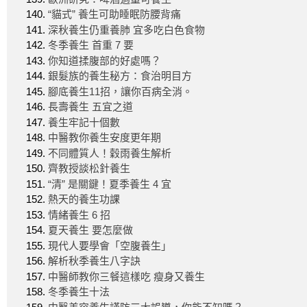
“貓式” 養生可助睡眠防腰背痛
深秋養生仍重養肺 宜多吃白色食物
冬季養生 首重 7 要
你知道揉腹部的好處嗎？
銀髮族的養生秘方：食治明目方
腳底養生11招，讓你百病全消。
長壽養生 五宜之道
養生牢記十個數
中醫教你養生安度更年期
不同體質人！穀雨養生解析
齊教授談松針養生
“清” 是關鍵！夏季養生 4 宜
熱天的養生功課
情緒養生 6 招
夏天養生 要怎麼做
現代人要學會「空腹養生」
解析秋季養生八字訣
中醫師教你三餐這樣吃 瘦身又養生
冬季養生十法