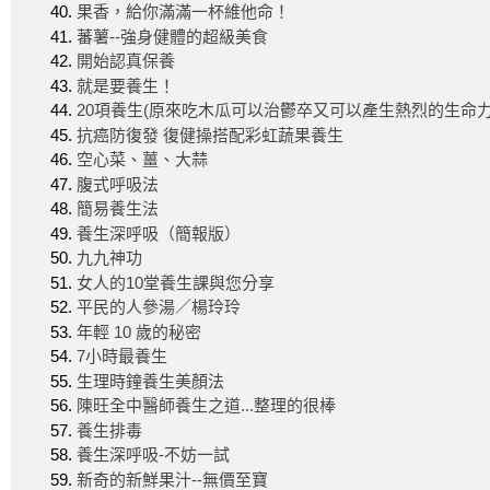
果香，給你滿滿一杯維他命！
蕃薯--強身健體的超級美食
開始認真保養
就是要養生！
20項養生(原來吃木瓜可以治鬱卒又可以產生熱烈的生命力 
抗癌防復發 復健操搭配彩虹蔬果養生
空心菜、薑、大蒜
腹式呼吸法
簡易養生法
養生深呼吸（簡報版）
九九神功
女人的10堂養生課與您分享
平民的人參湯／楊玲玲
年輕 10 歲的秘密
7小時最養生
生理時鐘養生美顏法
陳旺全中醫師養生之道...整理的很棒
養生排毒
養生深呼吸-不妨一試
新奇的新鮮果汁--無價至寶