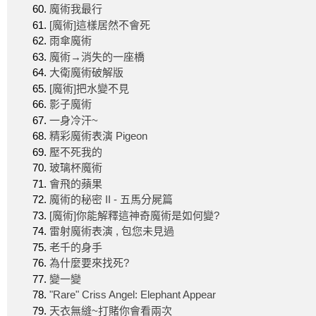
魔術我最行
[魔術]這樣居然不會死
雨傘魔術
魔術→消失的一座橋
大衛魔術破解版
[魔術]把水變不見
影子魔術
一身冷汗~
精彩魔術表演 Pigeon
壓不死我的
玻璃杯魔術
會飛的蘋果
魔術的秘密 II - 五馬分屍篇
[魔術]你能解釋這神奇魔術是如何變?
雷射魔術表演 , 包您未見過
老千的身手
為什麼要來找死?
變一變
"Rare" Criss Angel: Elephant Appear
天衣無縫~打賭你會看兩次