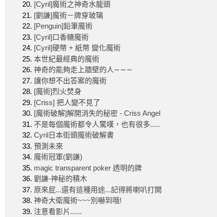
[Cyril]魔術之神奇水龍頭
[劉謙]魔術－牌穿玻璃
[Penguin]鉛筆魔術
[Cyril]口香糖魔術
[Cyril]硬幣 + 紙幣 變化魔術
本世紀最經典的魔術
神奇的能夠走上牆壁的人∼∼∼
讓你想不出答案的魔術
[魔術]烈火焚身
[Criss] 把人變不見了
[魔術破解]解開消失的秘密 - Criss Angel
不是每個魔術都令人驚嘆，也有很多.....
Cyril日本街頭魔術破解書
預測未來
魔術冠軍(劉謙)
magic transparent poker 透明的牌
劉謙-神秘的積木
原來屁...還有這種用途...記得將喇叭打開
神奇大衛魔術~~~別嚇到哦!
注意看影片......