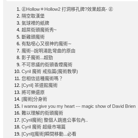
㊣Hollow＊Hollow2 打洞移孔牌?效果超高- ㊣
隔空取漢堡
氣球裡的紙牌
超屌街頭魔術秀~
斷雞頭魔術
有點噁心又很神的魔術∼
魔術--說明湯匙彎曲的原由
影子魔術...超勁
不可思議的街頭香煙魔術
Cyril 魔術 戒指篇(魔術教學)
您相信這種魔術嗎？
[Cyril] 茶道館魔術
將可樂還原
[魔術]分身術
I wanna give you my heart --- magic show of David Brien
難以理解的街頭魔術
[Cyril魔術] 整個人跳進公事包內..
Cyril 魔術 超級市場篇
[Cyril][魔術]瞬間移動...必看