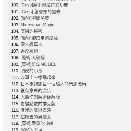
[Criss]魔術還是特異功能
[Criss] 怎麼穿的過去
[魔術]瞬間蒸發
Microwave Magic
魔術的秘密
[魔術]腳踏車還給我
假人變真人
香煙魔術
[魔術]大破解
[魔術]雜誌MODEL
頑皮的小孩
沙灘上一樣飛起來
日本電視節目一個騙人的預測魔術
很有意思的廣告
人體切割魔術破解版
會變點數的撲克牌
浪漫的魔術表演
超厲害的男變女
[魔術]嚴重的咳嗽
假猴的下場