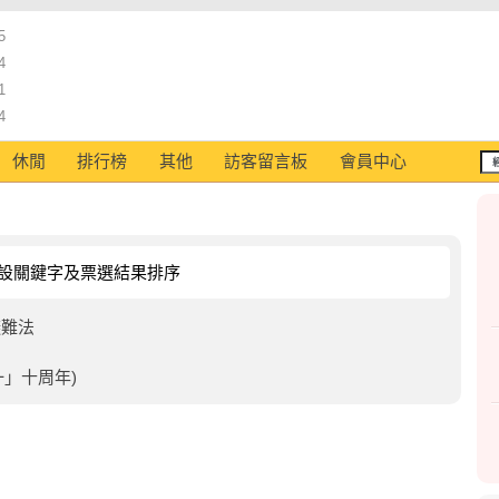
5
4
1
4
休閒
排行榜
其他
訪客留言板
會員中心
設關鍵字及票選結果排序
避難法
」十周年)