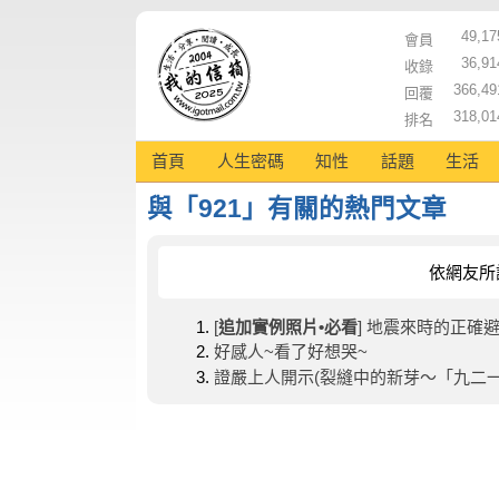
49,17
會員
36,91
收錄
366,49
回覆
318,01
排名
首頁
人生密碼
知性
話題
生活
與「921」有關的熱門文章
依網友所
[
追加實例照片•必看
] 地震來時的正確
好感人~看了好想哭~
證嚴上人開示(裂縫中的新芽～「九二一