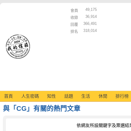
49,175
會員
36,914
收錄
366,491
回覆
318,014
排名
首頁
人生密碼
知性
話題
生活
休閒
排行榜
與「CG」有關的熱門文章
依網友所設關鍵字及票選結