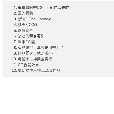
很精緻圖畫CG - 不知作者是誰
畫的真美
[桌布] Final Fantasy
精美3D CG
兩個蠢蛋！
淡淡的牽掛著你
軍事CG圖
有夠厲害！真ㄉ是用畫ㄉ？
極品圖之天地浩瀚~~
希臘十二神美圖賞析
CG視覺效果
魔幻女性人物......CG作品