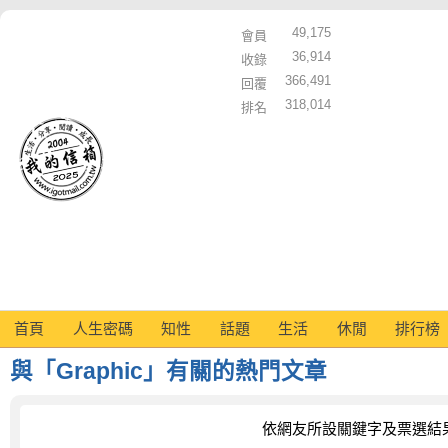
49,175
會員
36,914
收錄
366,491
回覆
318,014
排名
首頁
人生密碼
知性
話題
生活
休閒
排行榜
與「Graphic」有關的熱門文章
依網友所設關鍵字及票選結