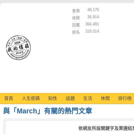
49,175
會員
36,914
收錄
366,491
回覆
318,014
排名
首頁
人生密碼
知性
話題
生活
休閒
排行榜
與「March」有關的熱門文章
依網友所設關鍵字及票選結