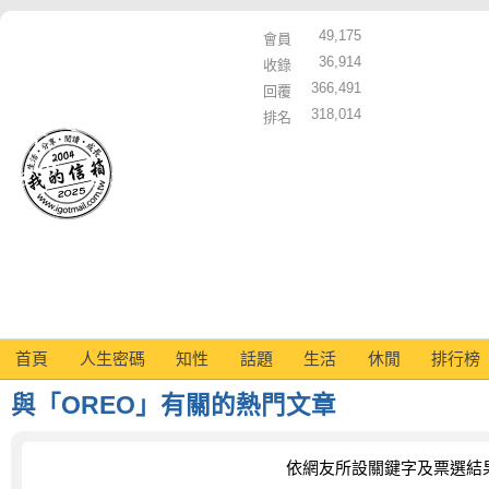
49,175
會員
36,914
收錄
366,491
回覆
318,014
排名
首頁
人生密碼
知性
話題
生活
休閒
排行榜
與「OREO」有關的熱門文章
依網友所設關鍵字及票選結