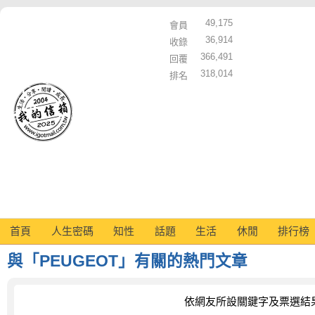
49,175
會員
36,914
收錄
366,491
回覆
318,014
排名
首頁
人生密碼
知性
話題
生活
休閒
排行榜
與「PEUGEOT」有關的熱門文章
依網友所設關鍵字及票選結